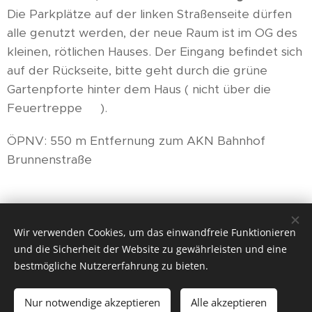
Die Parkplätze auf der linken Straßenseite dürfen
alle genutzt werden, der neue Raum ist im OG des
kleinen, rötlichen Hauses. Der Eingang befindet sich
auf der Rückseite, bitte geht durch die grüne
Gartenpforte hinter dem Haus ( nicht über die
Feuertreppe 😉).
ÖPNV: 550 m Entfernung zum AKN Bahnhof
Brunnenstraße
Wir verwenden Cookies, um das einwandfreie Funktionieren
und die Sicherheit der Website zu gewährleisten und eine
bestmögliche Nutzererfahrung zu bieten.
© 2026
VokalWerk - Deine Singschule
. Alle Rechte
reserviert.
Nur notwendige akzeptieren
Alle akzeptieren
Unterstützt von
Webnode
Cookies