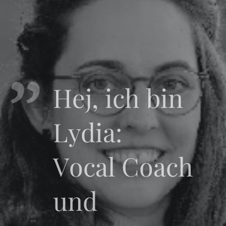
Hej, ich bin
Lydia:
Vocal Coach
und